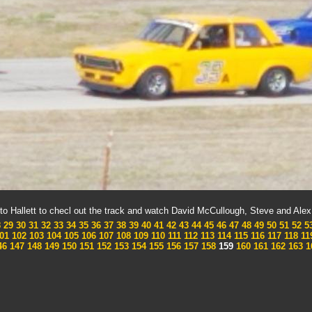
to Hallett to checl out the track and watch David McCullough, Steve and Ale
8
29
30
31
32
33
34
35
36
37
38
39
40
41
42
43
44
45
46
47
48
49
50
51
52
5
01
102
103
104
105
106
107
108
109
110
111
112
113
114
115
116
117
118
11
46
147
148
149
150
151
152
153
154
155
156
157
158
159
160
161
162
163
1