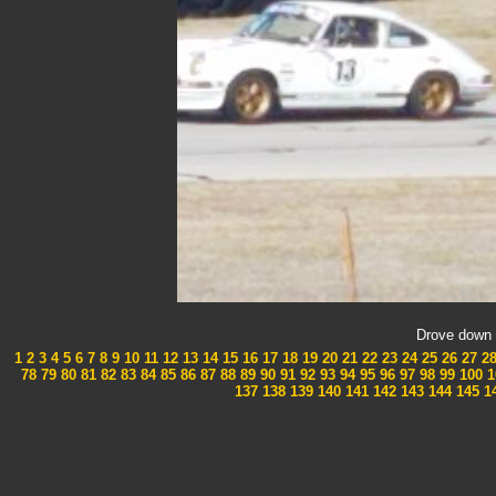
Drove down 
1
2
3
4
5
6
7
8
9
10
11
12
13
14
15
16
17
18
19
20
21
22
23
24
25
26
27
2
78
79
80
81
82
83
84
85
86
87
88
89
90
91
92
93
94
95
96
97
98
99
100
1
137
138
139
140
141
142
143
144
145
1