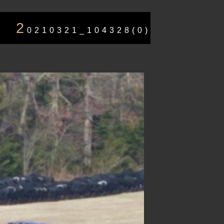
2
0210321_104328(0)