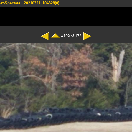
et-Spectate
|
20210321_104328(0)
#159 of 173