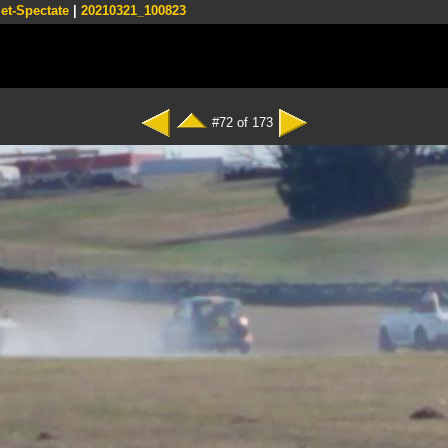
et-Spectate
|
20210321_100823
#72 of 173