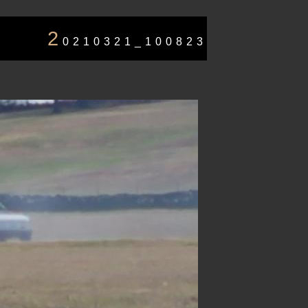
2
0210321_100823