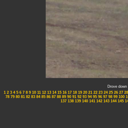
Drove down 
1
2
3
4
5
6
7
8
9
10
11
12
13
14
15
16
17
18
19
20
21
22
23
24
25
26
27
2
78
79
80
81
82
83
84
85
86
87
88
89
90
91
92
93
94
95
96
97
98
99
100
1
137
138
139
140
141
142
143
144
145
1