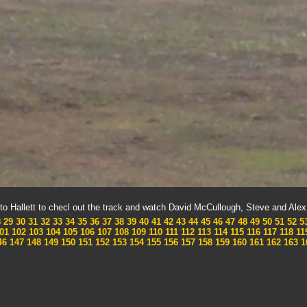
to Hallett to checl out the track and watch David McCullough, Steve and Ale
8
29
30
31
32
33
34
35
36
37
38
39
40
41
42
43
44
45
46
47
48
49
50
51
52
5
01
102
103
104
105
106
107
108
109
110
111
112
113
114
115
116
117
118
11
46
147
148
149
150
151
152
153
154
155
156
157
158
159
160
161
162
163
1