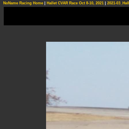
NoName Racing Home
|
Hallet CVAR Race Oct 8-10, 2021
|
2021-03_Hall