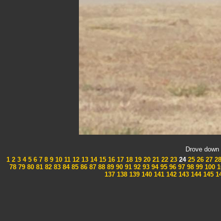
Drove down 
1
2
3
4
5
6
7
8
9
10
11
12
13
14
15
16
17
18
19
20
21
22
23
24
25
26
27
2
78
79
80
81
82
83
84
85
86
87
88
89
90
91
92
93
94
95
96
97
98
99
100
1
137
138
139
140
141
142
143
144
145
1