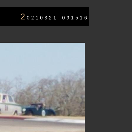
2
0210321_091516