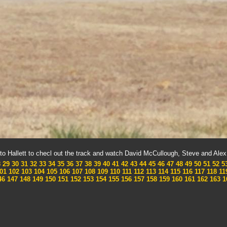
to Hallett to checl out the track and watch David McCullough, Steve and Ale
8
29
30
31
32
33
34
35
36
37
38
39
40
41
42
43
44
45
46
47
48
49
50
51
52
5
01
102
103
104
105
106
107
108
109
110
111
112
113
114
115
116
117
118
11
46
147
148
149
150
151
152
153
154
155
156
157
158
159
160
161
162
163
1