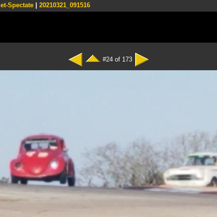
et-Spectate
|
20210321_091516
#24 of 173